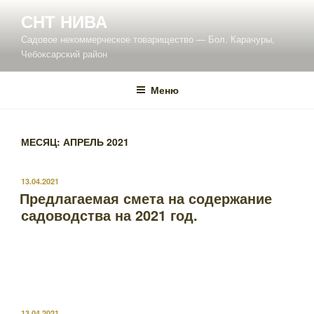
Перейти
СНТ НИВА
к
Садовое некоммерческое товарищество — Бол. Карачуры,
содержимому
Чебоксарский район
Меню
МЕСЯЦ:
АПРЕЛЬ 2021
ОПУБЛИКОВАНО
13.04.2021
Предлагаемая смета на содержание
садоводства на 2021 год.
ОПУБЛИКОВАНО
13.04.2021